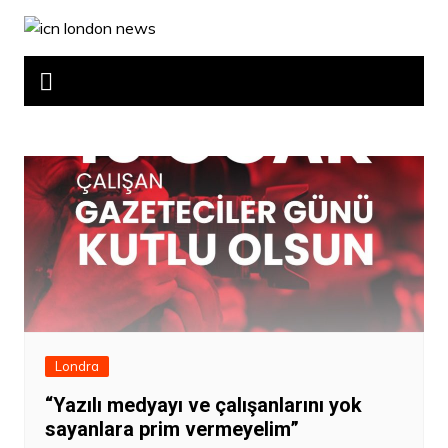
Skip
to
content
Londra
“Yazılı medyayı ve çalışanlarını yok
sayanlara prim vermeyelim”