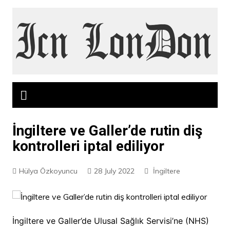
Skip
to
content
İngiltere ve Galler’de rutin diş
kontrolleri iptal ediliyor
Hülya Özkoyuncu
28 July 2022
İngiltere
İngiltere ve Galler’de Ulusal Sağlık Servisi’ne (NHS)