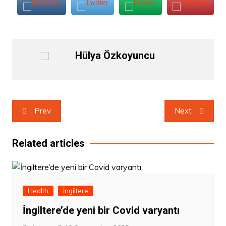
Hülya Özkoyuncu
Post
Prev
Next
navigation
Related articles
Health
İngiltere
İngiltere’de yeni bir Covid varyantı